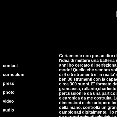
Certamente non posso dire di
l'idea di mettere una batteria
anni ho cercato di perfeziona
contact
modo! Quello che sembra sol
curriculum
di 4 o 5 strumenti e' in realta
ben 30 strumenti con la capac
press
circa 300 suoni. E' formato d
grancassa, rullante,charleston,
photo
percussioni e da una particol
elettronica da me costruita. La
video
dimensioni e che adopero te
della mano, controlla un gra
audio
campionati digitalmente. Ho r
da cartoni animati televisivi e